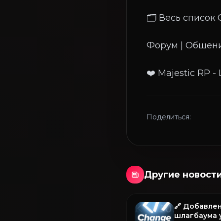
🗂 Весь список 
Форум | Общени
Поделиться:
Другие новост
🔗 Добавле
шлагбаума у