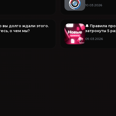
рочее в этом обновлении
B&W
10.03.2026
то вы долго ждали этого.
🔔 Правила пр
есь, о чем мы?
затронуты 5 р
09.03.2026