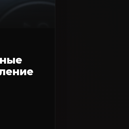
сные
вление