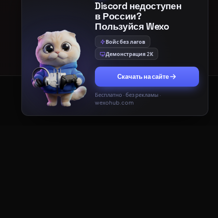
Discord недоступен
в России?
Пользуйся Wexo
Войс без лагов
Демонстрация 2К
Скачать на сайте
Бесплатно · без рекламы ·
Принять
Только необходимые
wexohub.com