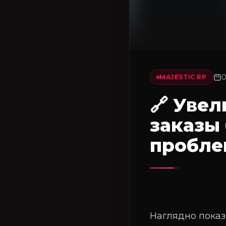
0
MAJESTIC RP
🔗 Уве
заказы
пробле
Наглядно показ