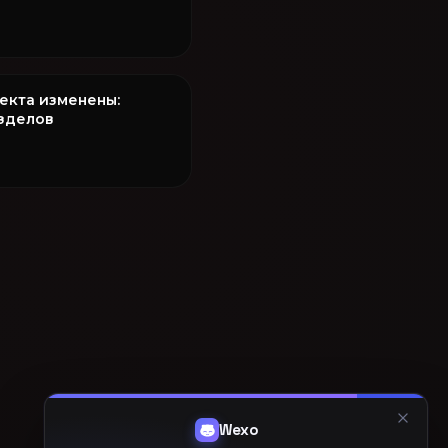
оекта изменены:
азделов
Wexo