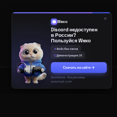
Wexo
Discord недоступен
в России?
Пользуйся Wexo
Войс без лагов
Демонстрация 2К
Скачать на сайте
Бесплатно · без рекламы ·
Принять
Только необходимые
wexohub.com