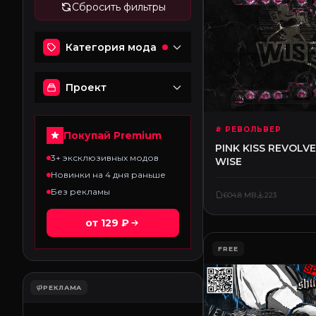
Сбросить фильтры
Категория мода
Проект
# РЕВОЛЬВЕР
Покупай Premium
PINK KISS REVOLVE
3+ эксклюзивных модов
WISE
Новинки на 4 дня раньше
Без рекламы
604.8 MB
223
от 129 ₽
FREE
РЕКЛАМА