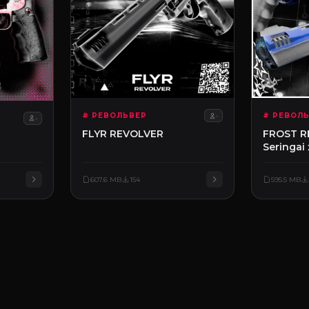
# РЕВОЛЬВЕР
# РЕВОЛ
-
-
FLYR REVOLVER
FROST R
Seringai
607.6 MB
154
595.5 MB