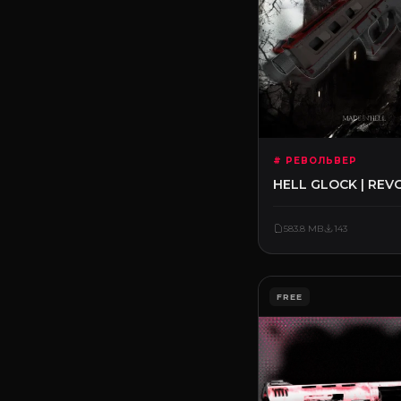
# РЕВОЛЬВЕР
HELL GLOCK | R
583.8 MB
143
FREE