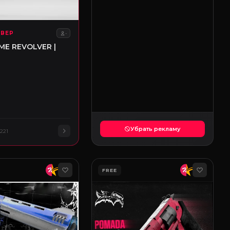
ЬВЕР
-
IME REVOLVER |
Убрать рекламу
221
FREE