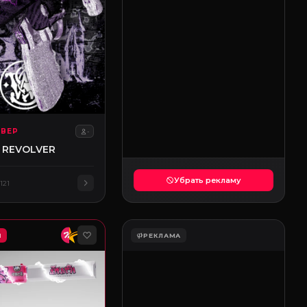
ЬВЕР
-
 REVOLVER
Убрать рекламу
121
M
РЕКЛАМА