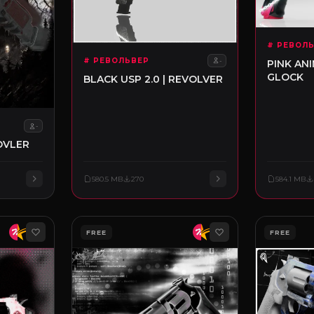
# РЕВОЛ
# РЕВОЛЬВЕР
-
PINK AN
GLOCK
BLACK USP 2.0 | REVOLVER
-
EVOVLER
580.5 MB
270
584.1 MB
FREE
FREE