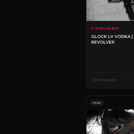
# РЕВОЛЬВЕР
GLOCK LV VODKA |
REVOLVER
576.9 MB
533
FREE