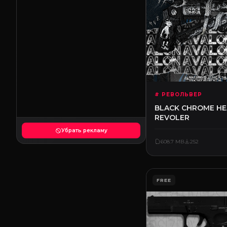
# РЕВОЛЬВЕР
BLACK CHROME HE
REVOLER
Убрать рекламу
608.7 MB
252
FREE