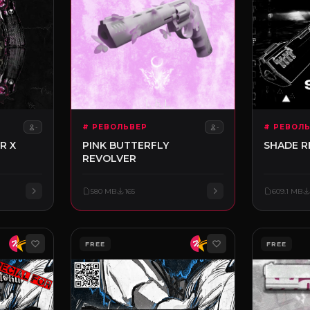
# РЕВОЛЬВЕР
# РЕВОЛ
-
-
R X
PINK BUTTERFLY
SHADE R
REVOLVER
580 MB
165
609.1 MB
FREE
FREE