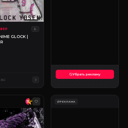
ЬВЕР
-
NIME GLOCK |
ER
Убрать рекламу
382
РЕКЛАМА