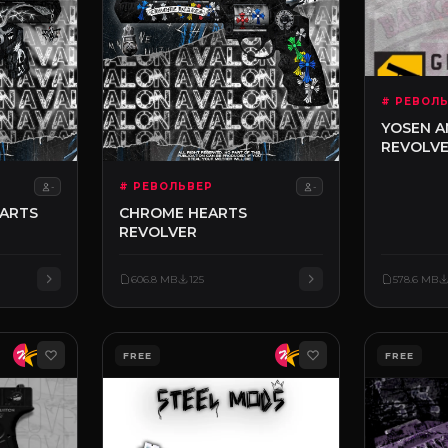
# РЕВОЛ
YOSEN A
REVOLV
# РЕВОЛЬВЕР
-
-
ARTS
CHROME HEARTS
REVOLVER
606.8 MB
125
578.6 MB
FREE
FREE