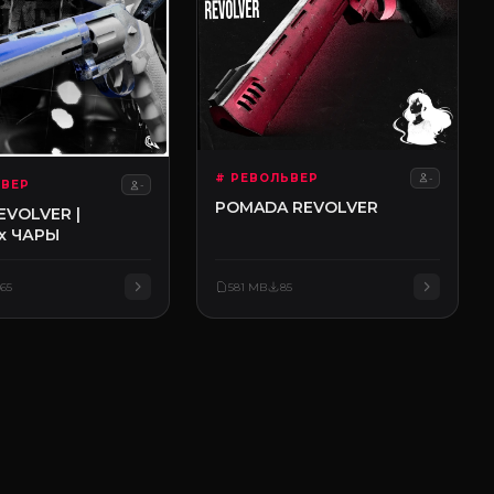
# РЕВОЛЬВЕР
-
ЬВЕР
-
POMADA REVOLVER
EVOLVER |
 x ЧАРЫ
65
581 MB
85