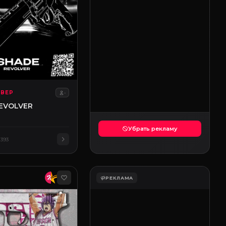
ЬВЕР
-
EVOLVER
Убрать рекламу
393
РЕКЛАМА