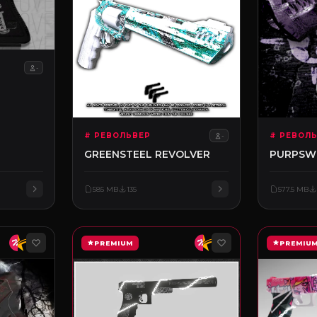
-
# РЕВОЛЬВЕР
# РЕВОЛ
-
GREENSTEEL REVOLVER
PURPSW
585 MB
135
577.5 MB
PREMIUM
PREMIU