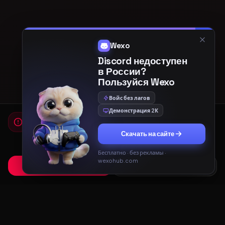
Wexo
Discord недоступен
в России?
Пользуйся Wexo
Войс без лагов
Демонстрация 2К
Мы используем cookies
Для работы сайта и показа рекламы мы используем
Скачать на сайте
cookies. Продолжая использовать сайт, вы соглашаетесь с
Политикой конфиденциальности
и
Пользовательским
соглашением
.
Бесплатно · без рекламы ·
wexohub.com
Принять
Только необходимые