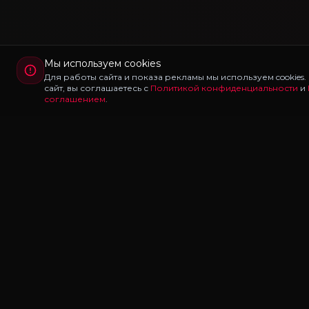
Мы используем cookies
Для работы сайта и показа рекламы мы используем cookies
сайт, вы соглашаетесь с
Политикой конфиденциальности
и
соглашением
.
Redux
LAB
Redux Lab — каталог редуксов, ганпаков и модов
для Majestic RP и GTA 5 RP. Скачивайте бесплатно: