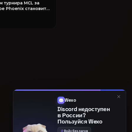
м турнира MCL за
ре Phoenix становится
q!
Wexo
Discord недоступен
в России?
Пользуйся Wexo
Войс без лагов