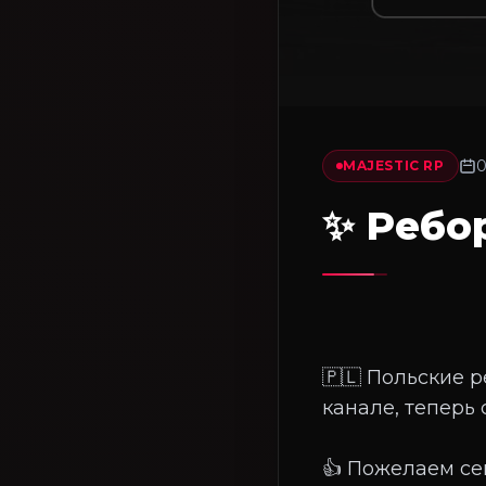
0
MAJESTIC RP
✨ Ребо
🇵🇱 Польские 
канале, теперь 
👍 Пожелаем се