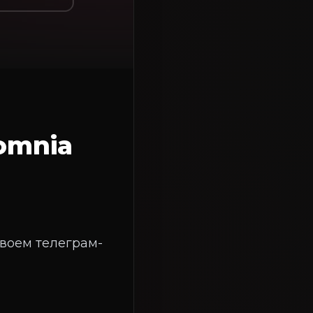
omnia
своем телеграм-