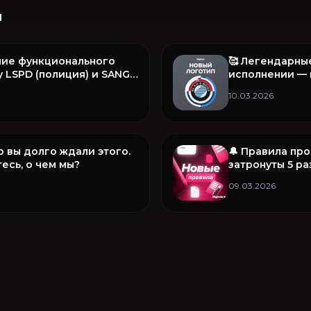
и
ние функционального
🥰 Легендарны
 LSPD (полиция) и SANG
исполнении — 
рочее в этом обновлении
B&W
10.03.2026
то вы долго ждали этого.
🔔 Правила пр
есь, о чем мы?
затронуты 5 р
09.03.2026