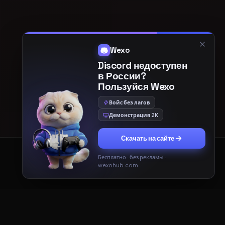
Wexo
Discord недоступен
в России?
Пользуйся Wexo
Войс без лагов
Демонстрация 2К
Скачать на сайте
Бесплатно · без рекламы ·
Принять
Только необходимые
wexohub.com