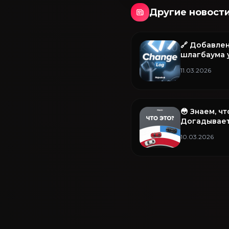
Другие новост
🔗 Добавле
шлагбаума у
(армия) и п
11.03.2026
😳 Знаем, ч
Догадывает
10.03.2026