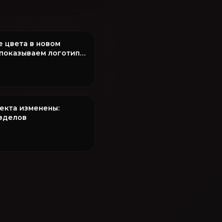
е цвета в новом
показываем логотип
оекта изменены:
азделов