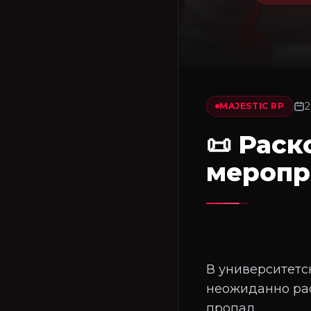
2
MAJESTIC RP
📜 Рас
меропр
В университетс
неожиданно рас
пропал.