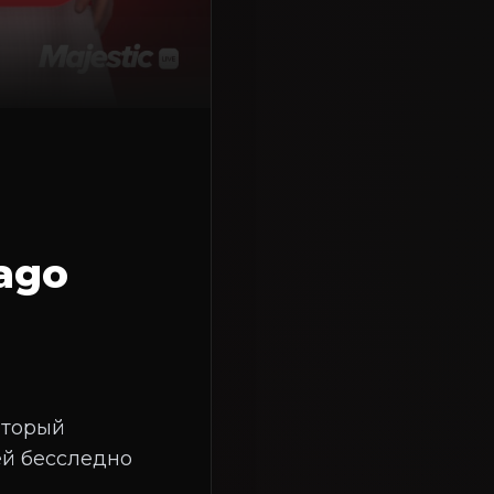
ago
оторый
ей бесследно