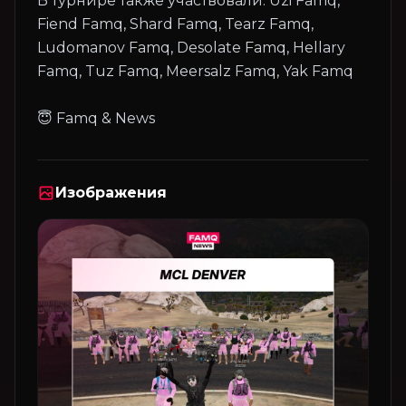
В турнире также участвовали: Uzi Famq,
Fiend Famq, Shard Famq, Tearz Famq,
Ludomanov Famq, Desolate Famq, Hellary
Famq, Tuz Famq, Meersalz Famq, Yak Famq
Изображения