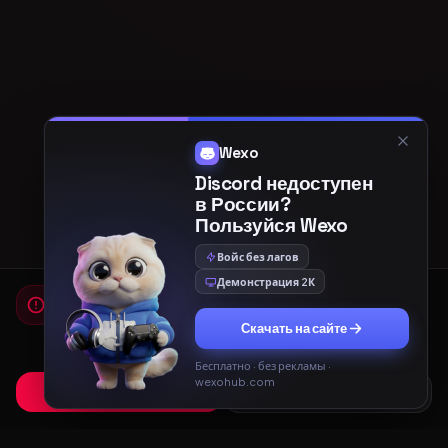
Wexo
Discord недоступен
в России?
Пользуйся Wexo
Войс без лагов
Демонстрация 2К
Мы используем cookies
Для работы сайта и показа рекламы мы используем
Скачать на сайте
cookies. Продолжая использовать сайт, вы соглашаетесь с
Политикой конфиденциальности
и
Пользовательским
соглашением
.
Бесплатно · без рекламы ·
wexohub.com
Принять
Только необходимые