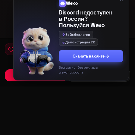
Wexo
Discord недоступен
в России?
Пользуйся Wexo
Войс без лагов
Демонстрация 2К
Мы используем cookies
Для работы сайта и показа рекламы мы используем
Скачать на сайте
cookies. Продолжая использовать сайт, вы соглашаетесь с
Политикой конфиденциальности
и
Пользовательским
соглашением
.
Бесплатно · без рекламы ·
wexohub.com
Принять
Только необходимые