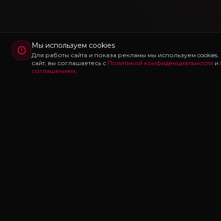
Мы используем cookies
Для работы сайта и показа рекламы мы используем cookies
сайт, вы соглашаетесь с
Политикой конфиденциальности
и
соглашением
.
Redux
LAB
Redux Lab — каталог редуксов, ганпаков и модов
для Majestic RP и GTA 5 RP. Скачивайте бесплатно: