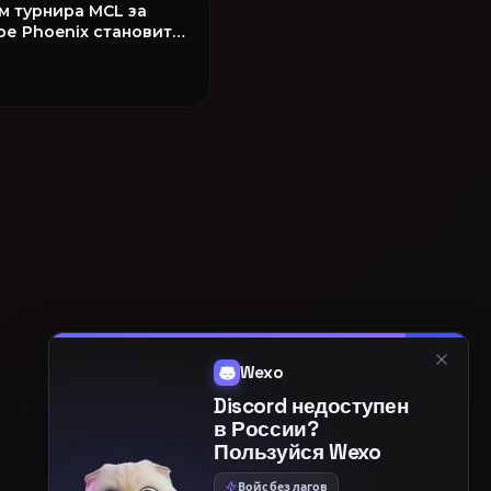
м турнира MCL за
ре Phoenix становится
q!
Wexo
Discord недоступен
в России?
Пользуйся Wexo
Войс без лагов