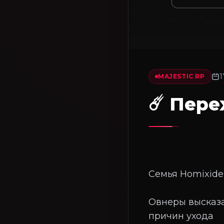
1
MAJESTIC RP
☄️ Пере
Семья Homixide
Овнеры высказа
причин ухода