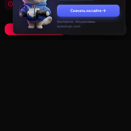
Мы используем cookies
Для работы сайта и показа рекламы мы используем
Скачать на сайте
cookies. Продолжая использовать сайт, вы соглашаетесь с
Политикой конфиденциальности
и
Пользовательским
соглашением
.
Бесплатно · без рекламы ·
wexohub.com
Принять
Только необходимые
Redux
LAB
Redux Lab — каталог редуксов, ганпаков и модов
для Majestic RP и GTA 5 RP. Скачивайте бесплатно:
FPS Boost, звуки оружия, карты MCL, трассеры.