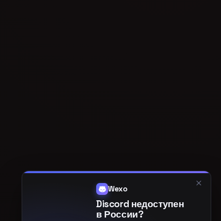
creator-ai
ИИ-ИНСТРУМЕНТЫ
Создавай картинки
и озвучивай текст