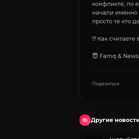
конфликте, по е
начали именно с
просто те кто д
⁉️ Как считаете 
Поделиться:
Другие новост