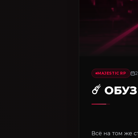
2
MAJESTIC RP
☄️ ОБУ
Всё на том же с