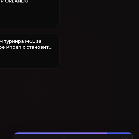
ЕР ORLANDO
м турнира MCL за
ре Phoenix становится
q!