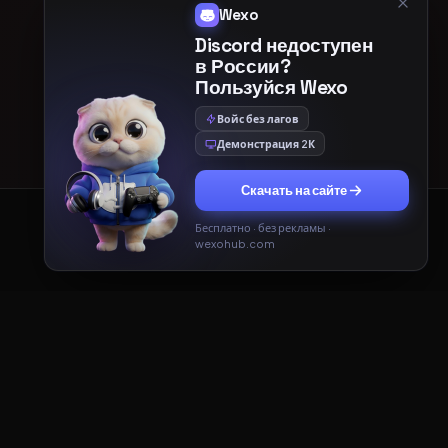
Wexo
Discord недоступен
в России?
Пользуйся Wexo
Войс без лагов
Демонстрация 2К
Скачать на сайте
Бесплатно · без рекламы ·
Принять
Только необходимые
wexohub.com