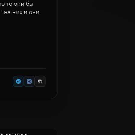
но то они бы
" на них и они