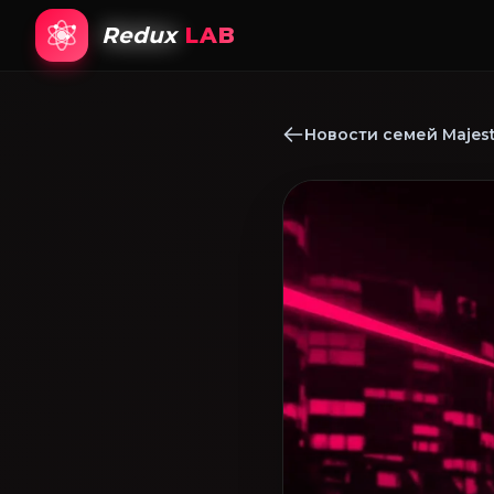
Redux
LAB
Новости семей Majest