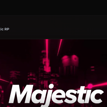
ic RP