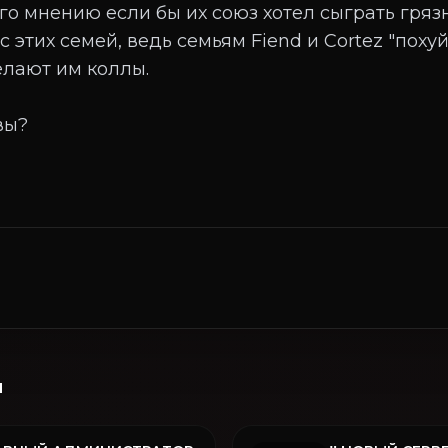
го мнению если бы их союз хотел сыграть гряз
 этих семей, ведь семьям Fiend и Cortez "похуй
елают им коллы.
вы?
и