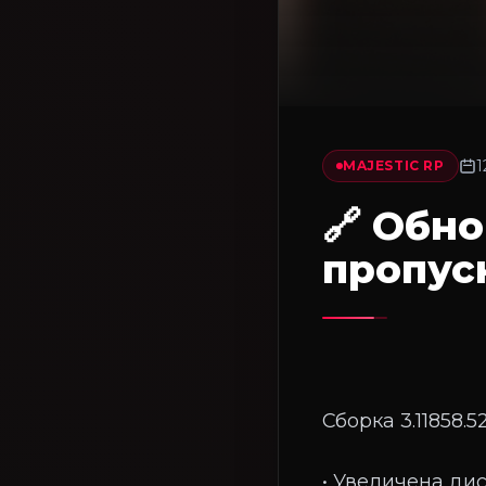
1
MAJESTIC RP
🔗 Обно
пропус
Сборка 3.11858.52
• Увеличена ди