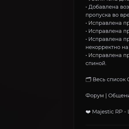
• Добавлена во
пропуска во вр
• Исправлена пр
• Исправлена п
• Исправлена п
некорректно н
• Исправлена п
спиной.
🗂 Весь список 
Форум | Общени