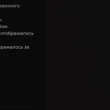
езонного
.
бом.
ы отображались
бражалось за