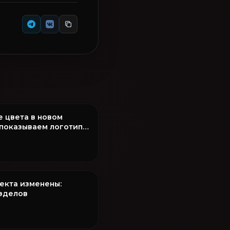
е цвета в новом
показываем логотип
оекта изменены:
азделов