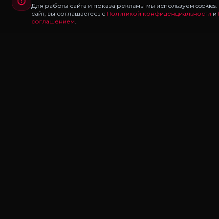
Для работы сайта и показа рекламы мы используем cookies
сайт, вы соглашаетесь с
Политикой конфиденциальности
и
соглашением
.
Redux
LAB
Redux Lab — каталог редуксов, ганпаков и модов
для Majestic RP и GTA 5 RP. Скачивайте бесплатно:
FPS Boost, звуки оружия, карты MCL, трассеры.