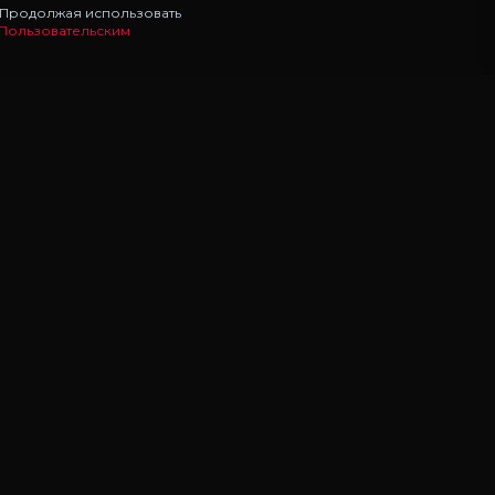
. Продолжая использовать
Пользовательским
НАВИГАЦИЯ
Главная
Моды
Статьи
УСЛУГИ
ПОМОЩЬ