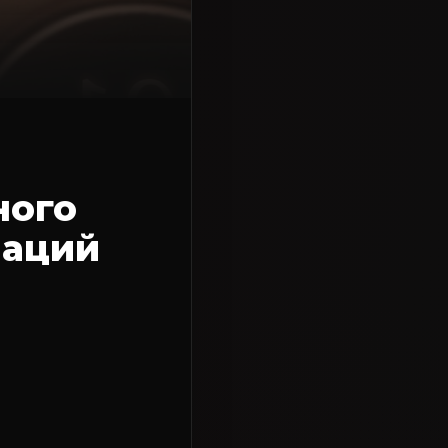
ного
маций