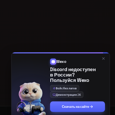
creator-ai
ИИ-ИНСТРУМЕНТЫ
Создавай картинки
и озвучивай текст
ИЗОБРАЖЕНИЯ
ОЗВУЧКА
Генерация по
Текст живым голосом
описанию
Текст → картинка на
Живые голоса, много
передовых AI-моделях.
языков.
Создать
Озвучить