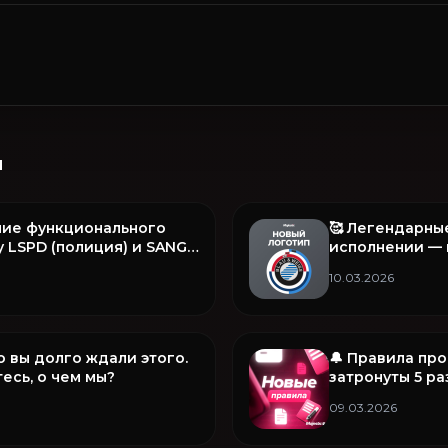
и
ние функционального
🥰 Легендарны
 LSPD (полиция) и SANG
исполнении — 
рочее в этом обновлении
B&W
10.03.2026
то вы долго ждали этого.
🔔 Правила пр
есь, о чем мы?
затронуты 5 р
09.03.2026