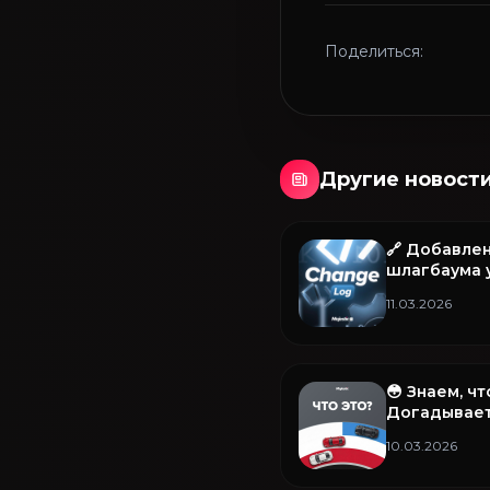
Поделиться:
Другие новост
🔗 Добавле
шлагбаума у
(армия) и п
11.03.2026
😳 Знаем, ч
Догадывает
10.03.2026