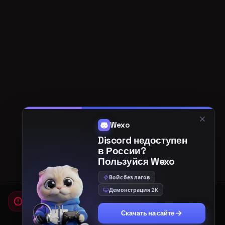
Wexo
Discord недоступен
в России?
Пользуйся Wexo
Войс без лагов
Демонстрация 2К
Мы используем cookies
Для работы сайта и показа рекламы мы используем
Скачать на сайте
cookies. Продолжая использовать сайт, вы соглашаетесь с
Политикой конфиденциальности
и
Пользовательским