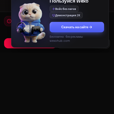
Пользуйся Wexo
Войс без лагов
Демонстрация 2К
Мы используем cookies
Для работы сайта и показа рекламы мы используем
Скачать на сайте
cookies. Продолжая использовать сайт, вы соглашаетесь с
Политикой конфиденциальности
и
Пользовательским
соглашением
.
Бесплатно · без рекламы ·
wexohub.com
Принять
Только необходимые
Redux
LAB