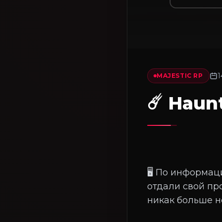
1
MAJESTIC RP
☄️ Haun
🖥 По информац
отдали свой пр
никак больше н