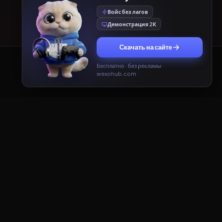
Войс без лагов
Демонстрация 2К
Скачать на сайте
Бесплатно · без рекламы ·
Принять
Только необходимые
wexohub.com
ДОКУМЕНТЫ
Пользовательское соглашение