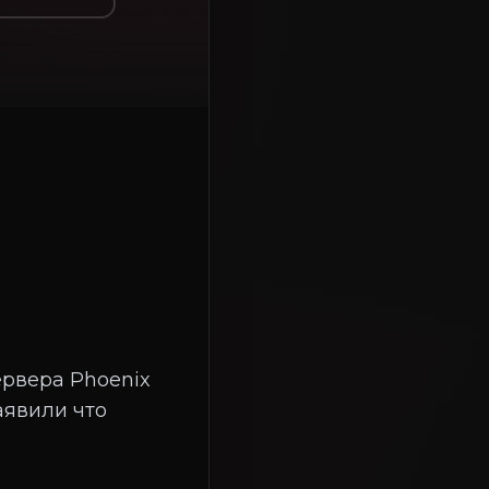
ервера Phoenix
аявили что