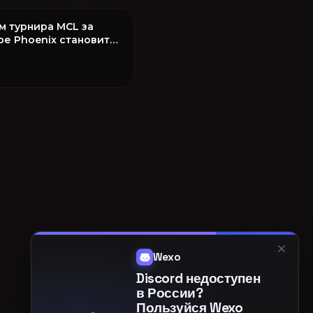
м турнира MCL за
ре Phoenix становится
q!
Wexo
Discord недоступен
в России?
Пользуйся Wexo