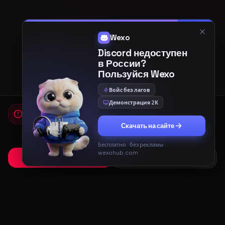
Wexo
Discord недоступен
в России?
Пользуйся Wexo
Войс без лагов
Демонстрация 2К
Мы используем cookies
Для работы сайта и показа рекламы мы используем
Скачать на сайте
cookies. Продолжая использовать сайт, вы соглашаетесь с
Политикой конфиденциальности
и
Пользовательским
соглашением
.
Бесплатно · без рекламы ·
wexohub.com
Принять
Только необходимые