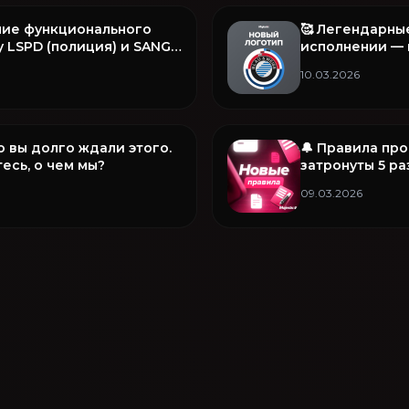
ние функционального
🥰 Легендарны
 LSPD (полиция) и SANG
исполнении — 
рочее в этом обновлении
B&W
10.03.2026
то вы долго ждали этого.
🔔 Правила пр
есь, о чем мы?
затронуты 5 р
09.03.2026