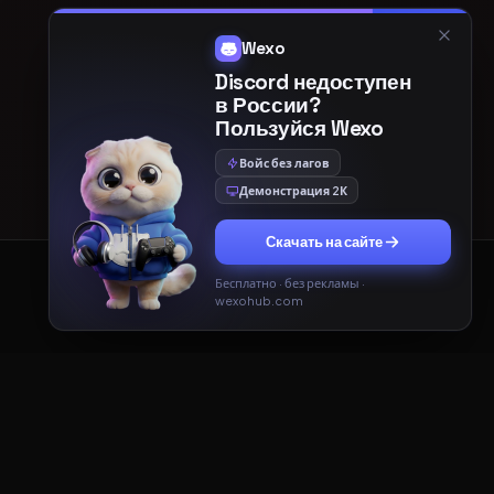
Wexo
Discord недоступен
в России?
Пользуйся Wexo
Войс без лагов
Демонстрация 2К
Скачать на сайте
Бесплатно · без рекламы ·
Принять
Только необходимые
wexohub.com