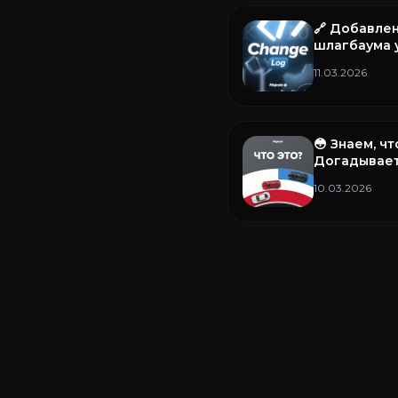
🔗 Добавле
шлагбаума у
(армия) и п
11.03.2026
😳 Знаем, ч
Догадывает
10.03.2026