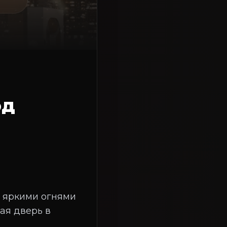
од
я яркими огнями
ая дверь в