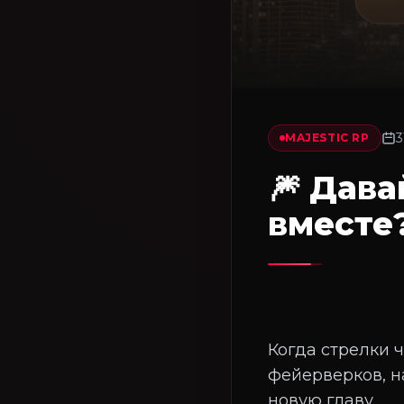
3
MAJESTIC RP
🎆 Дав
вместе
Когда стрелки 
фейерверков, н
новую главу.