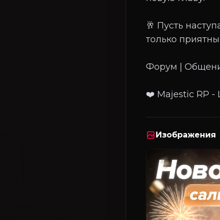
🥂 Пусть насту
только приятны
Форум | Общени
Изображения