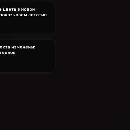
е цвета в новом
показываем логотип
оекта изменены:
азделов