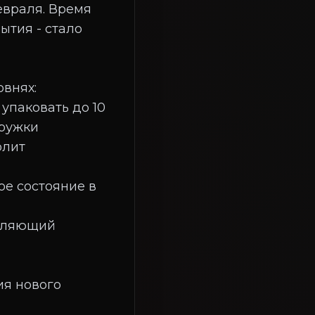
евраля. Время
ытия - стало
овнях:
упаковать до 10
кружки
олит
ое состояние в
воляющий
ия нового