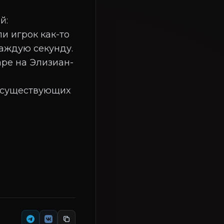
й:
и игрок как-то
каждую секунду.
аре на Элизиан-
 существующих