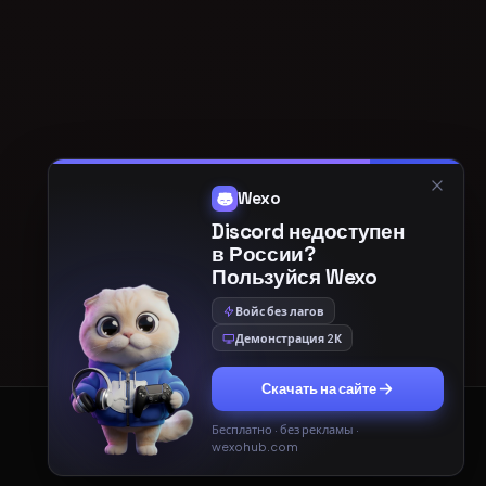
Wexo
Discord недоступен
в России?
Пользуйся Wexo
Войс без лагов
Демонстрация 2К
Скачать на сайте
Бесплатно · без рекламы ·
Принять
Только необходимые
wexohub.com