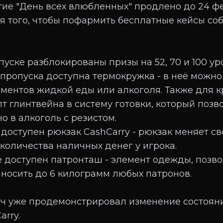
бытие "День всех влюбленных" продлено до 24 ф
я того, чтобы пофармить бесплатные кейсы соб
уске разблокированы призы на 52, 70 и 100 ур
 пропуска доступна термокружка - в неё можно 
ментов жидкой еды или алкоголя. Также для 
т глинтвейна в систему готовки, который позв
о в алкоголь с резистом.
 доступен рюкзак CashCarry - рюкзак меняет св
 количества наличных денег у игрока.
е доступен патронташ - элемент одежды, поз
носить до 6 килограмм любых патронов.
ч уже продемонстрировал изменение состоян
arry.