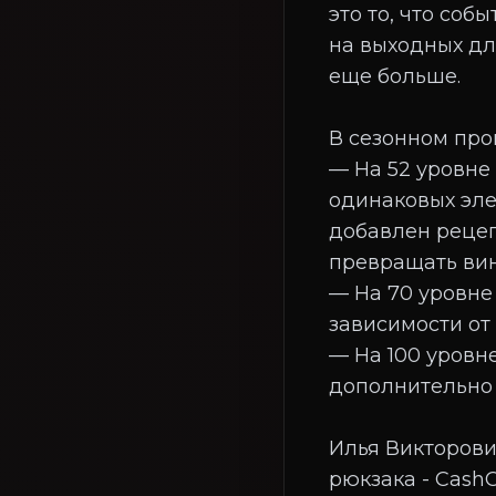
это то, что со
на выходных дл
еще больше.
В сезонном проп
— На 52 уровне
одинаковых эле
добавлен рецеп
превращать вин
— На 70 уровне
зависимости от
— На 100 уровн
дополнительно 
Илья Викторови
рюкзака - CashC