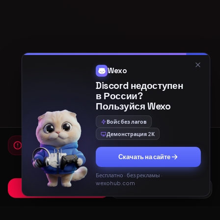
Wexo
Discord недоступен
в России?
Пользуйся Wexo
Войс без лагов
Демонстрация 2К
Мы используем cookies
Для работы сайта и показа рекламы мы используем
Скачать на сайте
cookies. Продолжая использовать сайт, вы соглашаетесь с
Политикой конфиденциальности
и
Пользовательским
соглашением
.
Бесплатно · без рекламы ·
wexohub.com
Принять
Только необходимые