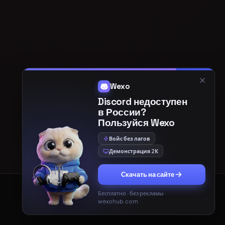
creator-ai
ИИ-ИНСТРУМЕНТЫ
Создавай картинки
и озвучивай текст
ИЗОБРАЖЕНИЯ
ОЗВУЧКА
Генерация по
Текст живым голосом
описанию
Текст → картинка на
Живые голоса, много
передовых AI-моделях.
языков.
Создать
Озвучить
Принять
Только необходимые
Все инструменты —
creator-ai.ru