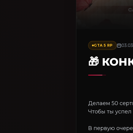
03.03
GTA 5 RP
🎁 КОН
Делаем 50 серт
Чтобы ты успел
В первую очере