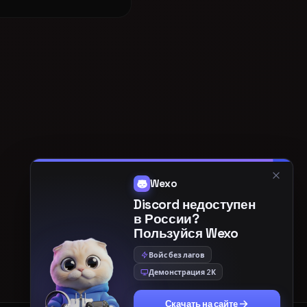
creator-ai
ИИ-ИНСТРУМЕНТЫ
Создавай картинки
и озвучивай текст
ИЗОБРАЖЕНИЯ
ОЗВУЧКА
Генерация по
Текст живым голосом
описанию
Текст → картинка на
Живые голоса, много
передовых AI-моделях.
языков.