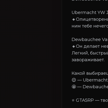
Ubermacht YW J
🔸Олицетворени
ним тебе нечего
Dewbauchee Van
🔸Он делает не
Легкий, быстры
завораживает.
Какой выбирае
😌 — Ubermacht
🤩 — Dewbauche