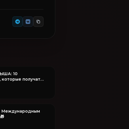
ЫША: 10
, которые получат
а целый месяц! 🏆
с Международным
🎁