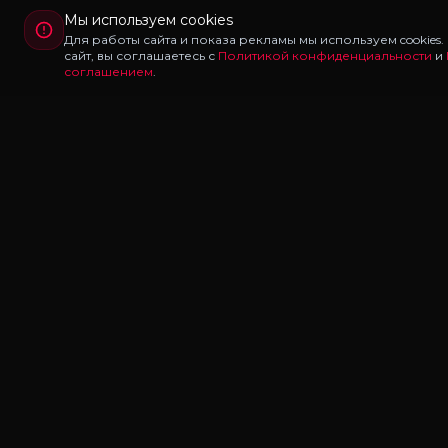
Мы используем cookies
Для работы сайта и показа рекламы мы используем cookies
сайт, вы соглашаетесь с
Политикой конфиденциальности
и
соглашением
.
Redux
LAB
Redux Lab — каталог редуксов, ганпаков и модов
для Majestic RP и GTA 5 RP. Скачивайте бесплатно:
FPS Boost, звуки оружия, карты MCL, трассеры.