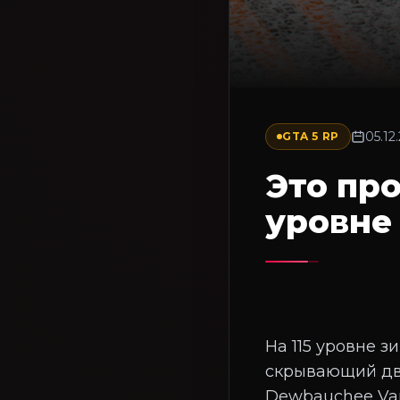
05.12
GTA 5 RP
Это про
уровне 
На 115 уровне з
скрывающий два
Dewbauchee Van