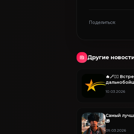
Поделиться:
Другие новост
🔥🪄🧚‍♂️ Вс
дальнобойщ
10.03.2026
Самый лучш
🎁
09.03.2026