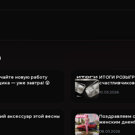
и
тречайте новую работу
ИТОГИ РОЗЫГР
ика — уже завтра! 😮
счастливчиков
Platinum VIP н
10.03.2026
ий аксессуар этой весны
Поздравляем 
женским днем!
08.03.2026