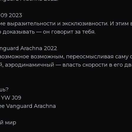
09 2023
е выразительности и эксклюзивности. И этим в
 доказывать — он говорит за тебя.
guard Arachna 2022
возможное возможным, переосмысливая саму су
й, аэродинамичный — власть скорости в его д
шь?
 YW J09
e Vanguard Arachna