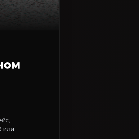
ьном
ейс,
3 или