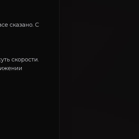
се сказано. С
ть скорости.
вижении