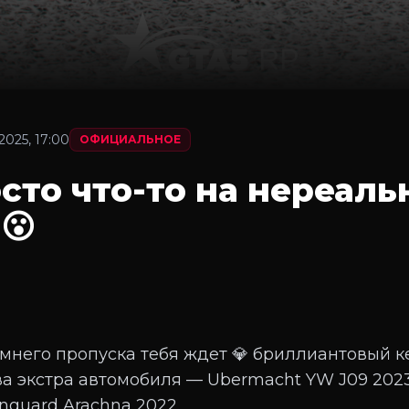
.2025, 17:00
ОФИЦИАЛЬНОЕ
сто что-то на нереал
😮
имнего пропуска тебя ждет 💎 бриллиантовый к
 экстра автомобиля — Ubermacht YW J09 202
guard Arachna 2022.