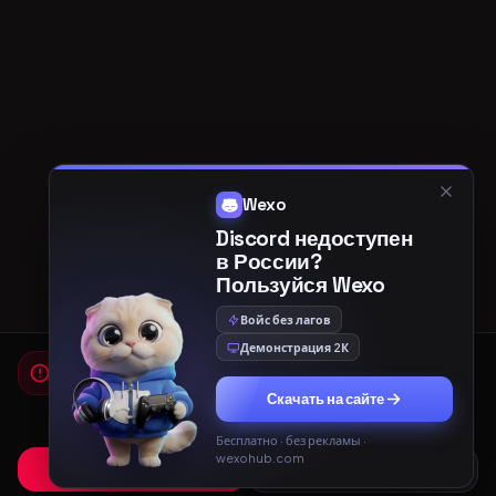
Wexo
Discord недоступен
в России?
Пользуйся Wexo
Войс без лагов
Демонстрация 2К
Мы используем cookies
Для работы сайта и показа рекламы мы используем
Скачать на сайте
cookies. Продолжая использовать сайт, вы соглашаетесь с
Политикой конфиденциальности
и
Пользовательским
соглашением
.
Бесплатно · без рекламы ·
wexohub.com
Принять
Только необходимые