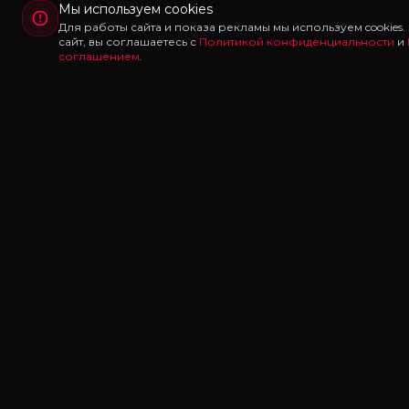
Мы используем cookies
Для работы сайта и показа рекламы мы используем cookies
сайт, вы соглашаетесь с
Политикой конфиденциальности
и
соглашением
.
Redux
LAB
Redux Lab — каталог редуксов, ганпаков и модов
для Majestic RP и GTA 5 RP. Скачивайте бесплатно: