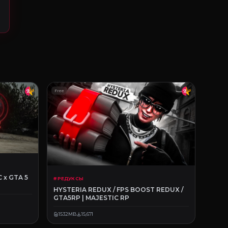
Free
 x GTA 5
# РЕДУКСЫ
HYSTERIA REDUX / FPS BOOST REDUX /
GTA5RP | MAJESTIC RP
1532MB
15,671