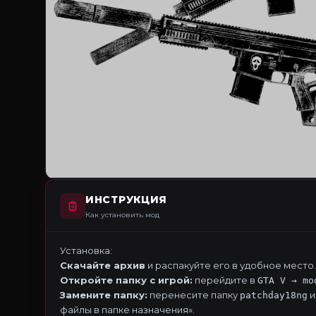
ИНСТРУКЦИЯ
Как установить мод
Установка:
Скачайте архив
и распакуйте его в удобное место.
Откройте папку с игрой:
перейдите в
GTA V → mo
Замените папку:
перенесите папку
и
patchday18ng
файлы в папке назначения».