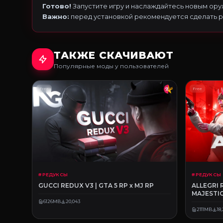
Готово!
Запустите игру и наслаждайтесь новым ору
Важно:
перед установкой рекомендуется сделать 
ТАКЖЕ СКАЧИВАЮТ
Популярные моды у пользователей
Free
Free
# РЕДУКСЫ
# РЕДУКСЫ
GUCCI REDUX V3 | GTA 5 RP x MJ RP
ALLEGRI 
MAJESTIC
6126MB
20,043
2111MB
18