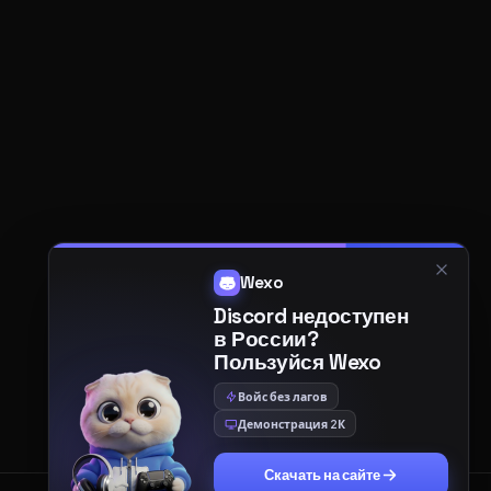
Wexo
Discord недоступен
в России?
Пользуйся Wexo
Войс без лагов
Демонстрация 2К
Скачать на сайте