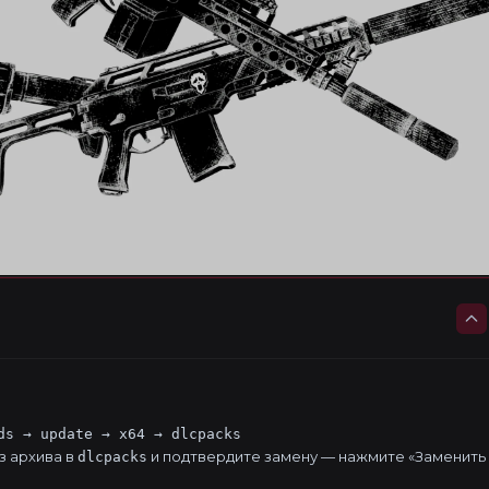
ds → update → x64 → dlcpacks
з архива в
и подтвердите замену — нажмите «Заменить
dlcpacks