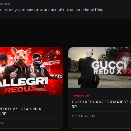
жием.
резервную копию оригинальной папки
.
patchday18ng
Free
# РЕДУКСЫ
GUCCI REDUX v2 FOR MAJESTIC
RP
REDUX V3 | GTA 5 RP X
 RP
2295MB
15,182
,250