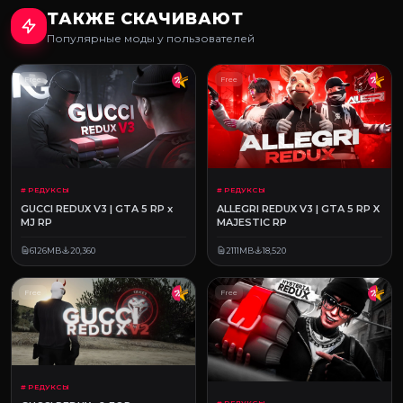
ТАКЖЕ СКАЧИВАЮТ
Популярные моды у пользователей
Free
Free
# РЕДУКСЫ
# РЕДУКСЫ
GUCCI REDUX V3 | GTA 5 RP x
ALLEGRI REDUX V3 | GTA 5 RP X
MJ RP
MAJESTIC RP
6126MB
20,360
2111MB
18,520
Free
Free
# РЕДУКСЫ
# РЕДУКСЫ