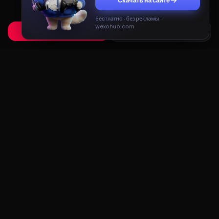
Скачать на сайте
cookies. Продолжая использовать сайт, вы соглашаетесь с
Политикой конфиденциальности
и
Пользовательским
соглашением
.
Бесплатно · без рекламы ·
wexohub.com
Принять
Только необходимые
Redux
LAB
Redux Lab — каталог редуксов, ганпаков и модов