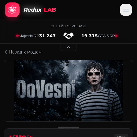
Redux
LAB
ОНЛАЙН СЕРВЕРОВ
31 247
19 315
Majestic RP
GTA 5 RP
Назад к модам
1
/ 9
# РЕДУКСЫ
FREE