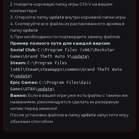
2. Найдите корневую папку игры GTA V на вашем
компьютере
3. Откройте папку
внутри корневой папки игры
update
4. Скопируйте все файлы из распакованного архива в
папку
update
5. При необходимости подтвердите замену файлов
Пример полного пути для каждой версии:
Social Club:
C:\Program Files (x86)\Rockstar
Games\Grand Theft Auto V\
update
\
Steam:
C:\Program Files
(x86)\Steam\steamapps\common\Grand Theft Auto
V\
update
\
Epic Games:
C:\Program Files\Epic
Games\GTAV\
update
\
Важно:
Если в вашей игре уже есть файлы с такими же
названиями, рекомендуется сделать их резервную
копию перед заменой.
После установки файлов в папку
запустите игру
update
обычным способом.