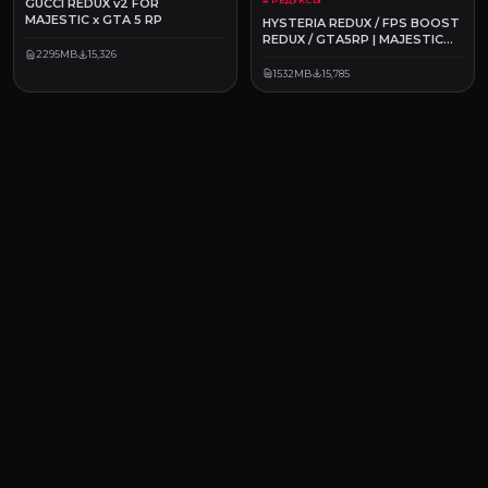
GUCCI REDUX v2 FOR
MAJESTIC x GTA 5 RP
HYSTERIA REDUX / FPS BOOST
REDUX / GTA5RP | MAJESTIC
RP
2295MB
15,326
1532MB
15,785