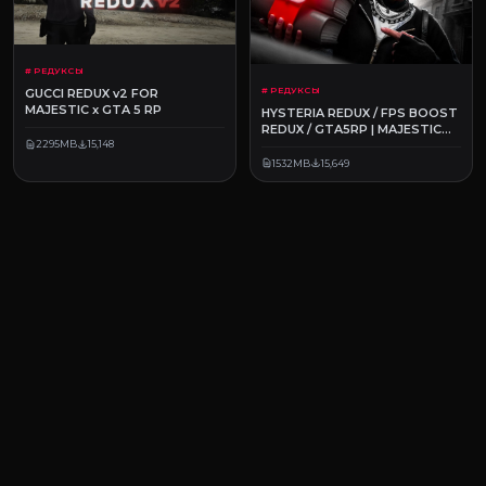
# РЕДУКСЫ
# РЕДУКСЫ
GUCCI REDUX v2 FOR
MAJESTIC x GTA 5 RP
HYSTERIA REDUX / FPS BOOST
REDUX / GTA5RP | MAJESTIC
RP
2295MB
15,148
1532MB
15,649