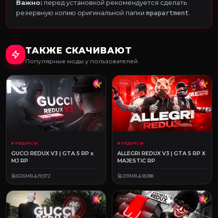
Важно:
перед установкой рекомендуется сделать
резервную копию оригинальной папки
.
mpapartment
ТАКЖЕ СКАЧИВАЮТ
Популярные моды у пользователей
Free
Free
# РЕДУКСЫ
# РЕДУКСЫ
GUCCI REDUX V3 | GTA 5 RP x
ALLEGRI REDUX V3 | GTA 5 RP X
MJ RP
MAJESTIC RP
6126MB
19,972
2111MB
18,188
Free
Free