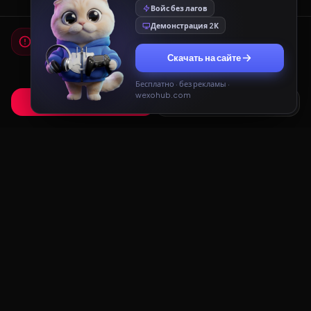
Войс без лагов
Демонстрация 2К
Мы используем cookies
Для работы сайта и показа рекламы мы используем
Скачать на сайте
cookies. Продолжая использовать сайт, вы соглашаетесь с
Политикой конфиденциальности
и
Пользовательским
соглашением
.
Бесплатно · без рекламы ·
wexohub.com
Принять
Только необходимые