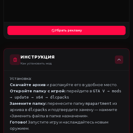
Убрать рекламу
ИНСТРУКЦИЯ
Как установить мод
Установка:
Скачайте архив
и распакуйте его в удобное место.
Откройте папку с игрой:
перейдите в
GTA V → mods
→ update → x64 → dlcpacks
Замените папку:
перенесите папку
из
mpapartment
архива в
и подтвердите замену — нажмите
dlcpacks
«Заменить файлы в папке назначения».
Готово!
Запустите игру и наслаждайтесь новым
оружием.