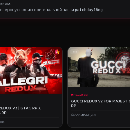
жием.
резервную копию оригинальной папки
.
patchday18ng
Free
# РЕДУКСЫ
GUCCI REDUX v2 FOR MAJESTIC
RP
REDUX V3 | GTA 5 RP X
 RP
2295MB
15,260
,404