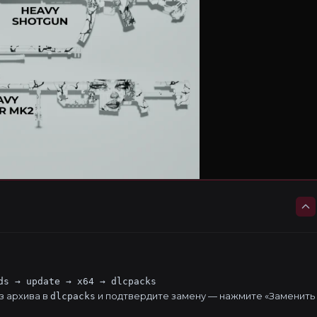
ds → update → x64 → dlcpacks
з архива в
и подтвердите замену — нажмите «Заменить
dlcpacks