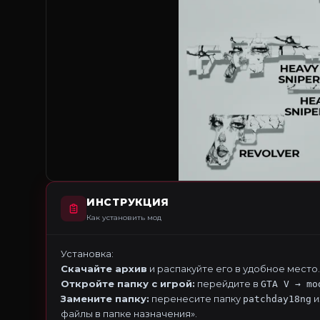
ИНСТРУКЦИЯ
Как установить мод
Установка:
Скачайте архив
и распакуйте его в удобное место.
Откройте папку с игрой:
перейдите в
GTA V → mo
Замените папку:
перенесите папку
и
patchday18ng
файлы в папке назначения».