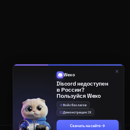
Wexo
Discord недоступен
в России?
Пользуйся Wexo
Войс без лагов
Демонстрация 2К
Скачать на сайте