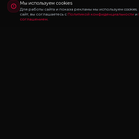
Мы используем cookies
Для работы сайта и показа рекламы мы используем cookies
сайт, вы соглашаетесь с
Политикой конфиденциальности
и
соглашением
.
Redux
LAB
Redux Lab — каталог редуксов, ганпаков и модов
для Majestic RP и GTA 5 RP. Скачивайте бесплатно: