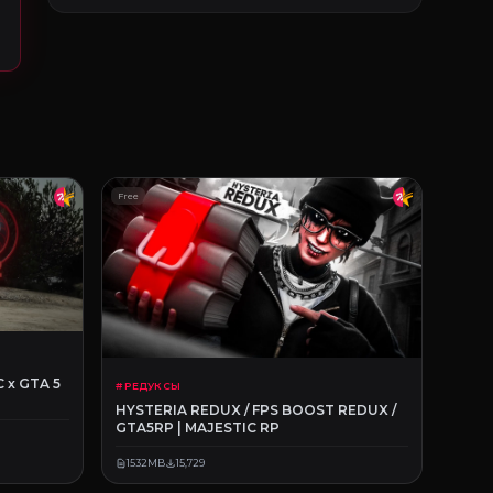
Free
 x GTA 5
# РЕДУКСЫ
HYSTERIA REDUX / FPS BOOST REDUX /
GTA5RP | MAJESTIC RP
1532MB
15,729