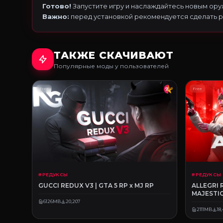
Готово!
Запустите игру и наслаждайтесь новым ору
Важно:
перед установкой рекомендуется сделать 
ТАКЖЕ СКАЧИВАЮТ
Популярные моды у пользователей
Free
Free
# РЕДУКСЫ
# РЕДУКСЫ
GUCCI REDUX V3 | GTA 5 RP x MJ RP
ALLEGRI 
MAJESTIC
6126MB
20,207
2111MB
18