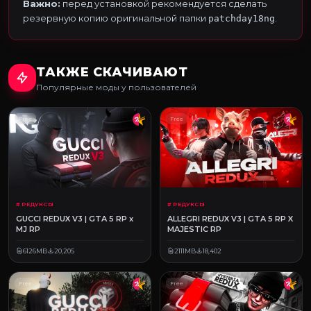
Важно:
перед установкой рекомендуется сделать
резервную копию оригинальной папки
.
patchday18ng
ТАКЖЕ СКАЧИВАЮТ
Популярные моды у пользователей
Free
Free
# РЕДУКСЫ
# РЕДУКСЫ
GUCCI REDUX V3 | GTA 5 RP x
ALLEGRI REDUX V3 | GTA 5 RP X
MJ RP
MAJESTIC RP
6126MB
20,205
2111MB
18,402
Free
Free