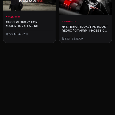
# РЕДУКСЫ
# РЕДУКСЫ
GUCCI REDUX v2 FOR
MAJESTIC x GTA 5 RP
HYSTERIA REDUX / FPS BOOST
REDUX / GTA5RP | MAJESTIC
RP
2295MB
15,258
1532MB
15,729