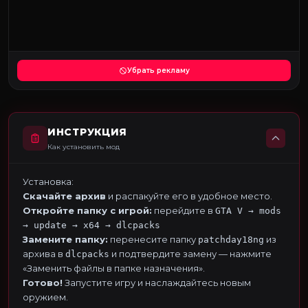
Убрать рекламу
ИНСТРУКЦИЯ
Как установить мод
Установка:
Скачайте архив
и распакуйте его в удобное место.
Откройте папку с игрой:
перейдите в
GTA V → mods
→ update → x64 → dlcpacks
Замените папку:
перенесите папку
из
patchday18ng
архива в
и подтвердите замену — нажмите
dlcpacks
«Заменить файлы в папке назначения».
Готово!
Запустите игру и наслаждайтесь новым
оружием.