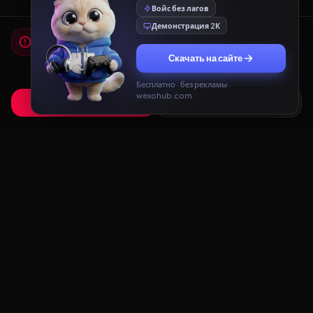
Войс без лагов
Демонстрация 2К
Мы используем cookies
Для работы сайта и показа рекламы мы используем
Скачать на сайте
cookies. Продолжая использовать сайт, вы соглашаетесь с
Политикой конфиденциальности
и
Пользовательским
соглашением
.
Бесплатно · без рекламы ·
wexohub.com
Принять
Только необходимые