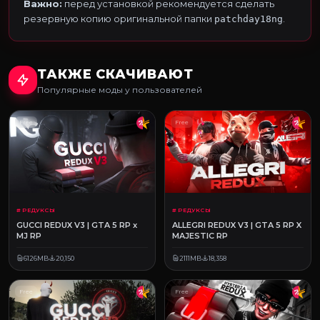
Важно:
перед установкой рекомендуется сделать
резервную копию оригинальной папки
.
patchday18ng
ТАКЖЕ СКАЧИВАЮТ
Популярные моды у пользователей
Free
Free
# РЕДУКСЫ
# РЕДУКСЫ
GUCCI REDUX V3 | GTA 5 RP x
ALLEGRI REDUX V3 | GTA 5 RP X
MJ RP
MAJESTIC RP
6126MB
20,150
2111MB
18,358
Free
Free