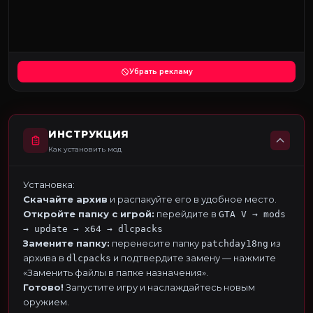
Убрать рекламу
ИНСТРУКЦИЯ
Как установить мод
Установка:
Скачайте архив
и распакуйте его в удобное место.
Откройте папку с игрой:
перейдите в
GTA V → mods
→ update → x64 → dlcpacks
Замените папку:
перенесите папку
из
patchday18ng
архива в
и подтвердите замену — нажмите
dlcpacks
«Заменить файлы в папке назначения».
Готово!
Запустите игру и наслаждайтесь новым
оружием.