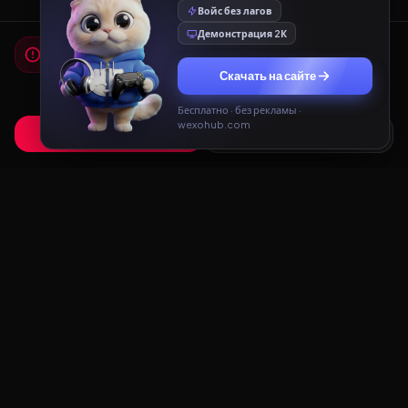
Войс без лагов
Демонстрация 2К
Мы используем cookies
Для работы сайта и показа рекламы мы используем
Скачать на сайте
cookies. Продолжая использовать сайт, вы соглашаетесь с
Политикой конфиденциальности
и
Пользовательским
соглашением
.
Бесплатно · без рекламы ·
wexohub.com
Принять
Только необходимые