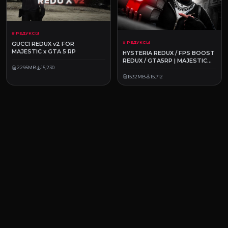
# РЕДУКСЫ
# РЕДУКСЫ
GUCCI REDUX v2 FOR
MAJESTIC x GTA 5 RP
HYSTERIA REDUX / FPS BOOST
REDUX / GTA5RP | MAJESTIC
RP
2295MB
15,230
1532MB
15,712