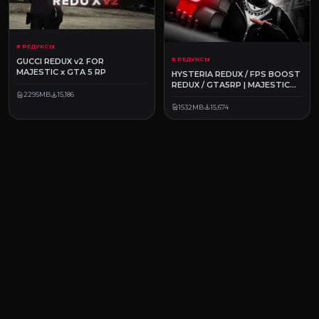
# РЕДУКСЫ
# РЕДУКСЫ
GUCCI REDUX v2 FOR
MAJESTIC x GTA 5 RP
HYSTERIA REDUX / FPS BOOST
REDUX / GTA5RP | MAJESTIC
RP
2295MB
15,186
1532MB
15,674