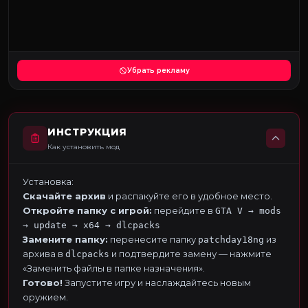
Убрать рекламу
ИНСТРУКЦИЯ
Как установить мод
Установка:
Скачайте архив
и распакуйте его в удобное место.
Откройте папку с игрой:
перейдите в
GTA V → mods
→ update → x64 → dlcpacks
Замените папку:
перенесите папку
из
patchday18ng
архива в
и подтвердите замену — нажмите
dlcpacks
«Заменить файлы в папке назначения».
Готово!
Запустите игру и наслаждайтесь новым
оружием.