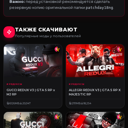
Важно:
перед установкой рекомендуется сделать
резервную копию оригинальной папки
.
patchday18ng
ТАКЖЕ СКАЧИВАЮТ
Популярные моды у пользователей
Free
Free
# РЕДУКСЫ
# РЕДУКСЫ
GUCCI REDUX V3 | GTA 5 RP x
ALLEGRI REDUX V3 | GTA 5 RP X
MJ RP
MAJESTIC RP
6126MB
20,047
2111MB
18,254
Free
Free