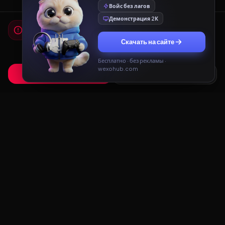
Войс без лагов
Демонстрация 2К
Мы используем cookies
Для работы сайта и показа рекламы мы используем
Скачать на сайте
cookies. Продолжая использовать сайт, вы соглашаетесь с
Политикой конфиденциальности
и
Пользовательским
соглашением
.
Бесплатно · без рекламы ·
wexohub.com
Принять
Только необходимые