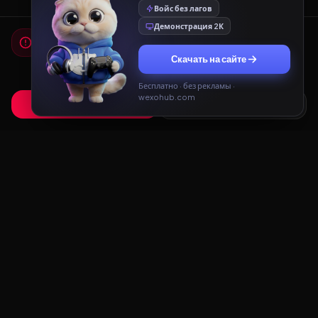
Войс без лагов
Демонстрация 2К
Мы используем cookies
Для работы сайта и показа рекламы мы используем
Скачать на сайте
cookies. Продолжая использовать сайт, вы соглашаетесь с
Политикой конфиденциальности
и
Пользовательским
соглашением
.
Бесплатно · без рекламы ·
wexohub.com
Принять
Только необходимые