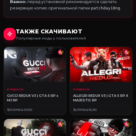
Важно:
перед установкой рекомендуется сделать
резервную копию оригинальной папки
.
patchday18ng
ТАКЖЕ СКАЧИВАЮТ
Популярные моды у пользователей
Free
Free
# РЕДУКСЫ
# РЕДУКСЫ
GUCCI REDUX V3 | GTA 5 RP x
ALLEGRI REDUX V3 | GTA 5 RP X
MJ RP
MAJESTIC RP
6126MB
20,092
2111MB
18,283
Free
Free