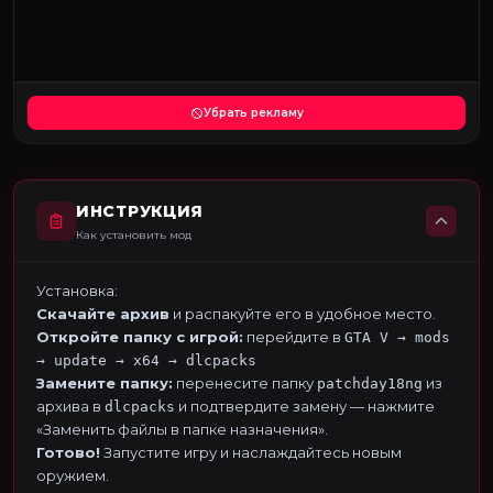
Убрать рекламу
ИНСТРУКЦИЯ
Как установить мод
Установка:
Скачайте архив
и распакуйте его в удобное место.
Откройте папку с игрой:
перейдите в
GTA V → mods
→ update → x64 → dlcpacks
Замените папку:
перенесите папку
из
patchday18ng
архива в
и подтвердите замену — нажмите
dlcpacks
«Заменить файлы в папке назначения».
Готово!
Запустите игру и наслаждайтесь новым
оружием.