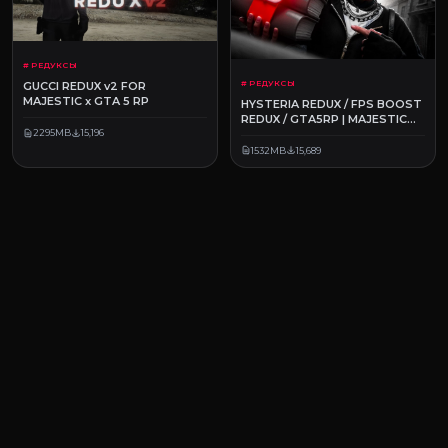
# РЕДУКСЫ
# РЕДУКСЫ
GUCCI REDUX v2 FOR
MAJESTIC x GTA 5 RP
HYSTERIA REDUX / FPS BOOST
REDUX / GTA5RP | MAJESTIC
RP
2295MB
15,196
1532MB
15,689