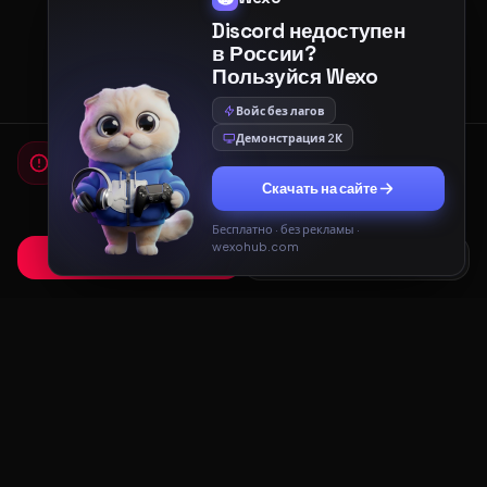
Discord недоступен
в России?
Пользуйся Wexo
Войс без лагов
Демонстрация 2К
Мы используем cookies
Для работы сайта и показа рекламы мы используем
Скачать на сайте
cookies. Продолжая использовать сайт, вы соглашаетесь с
Политикой конфиденциальности
и
Пользовательским
соглашением
.
Бесплатно · без рекламы ·
wexohub.com
Принять
Только необходимые