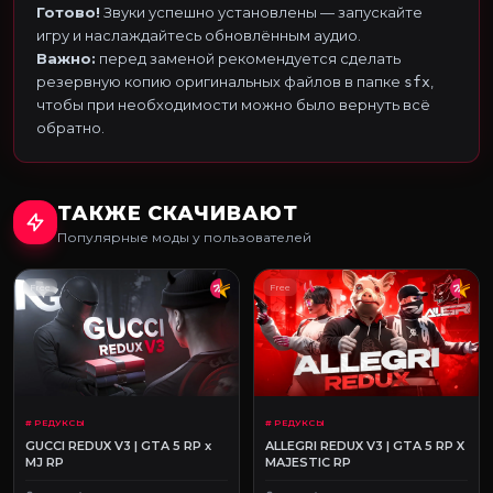
Готово!
Звуки успешно установлены — запускайте
игру и наслаждайтесь обновлённым аудио.
Важно:
перед заменой рекомендуется сделать
резервную копию оригинальных файлов в папке
,
sfx
чтобы при необходимости можно было вернуть всё
обратно.
ТАКЖЕ СКАЧИВАЮТ
Популярные моды у пользователей
Free
Free
# РЕДУКСЫ
# РЕДУКСЫ
GUCCI REDUX V3 | GTA 5 RP x
ALLEGRI REDUX V3 | GTA 5 RP X
MJ RP
MAJESTIC RP