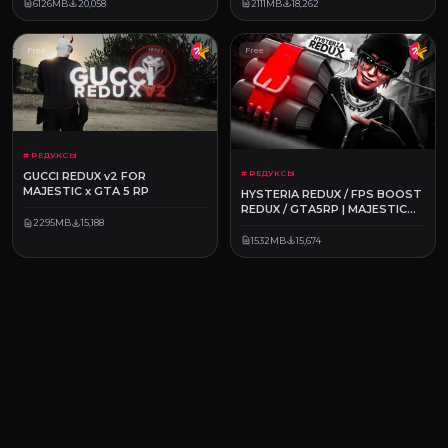
6126MB
20,058
2111MB
18,262
Free
Free
# РЕДУКСЫ
# РЕДУКСЫ
GUCCI REDUX v2 FOR
MAJESTIC x GTA 5 RP
HYSTERIA REDUX / FPS BOOST
REDUX / GTA5RP | MAJESTIC
RP
2295MB
15,188
1532MB
15,674