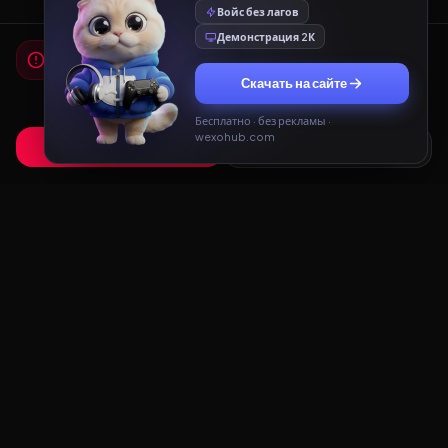
Войс без лагов
Демонстрация 2К
Мы используем cookies
Для работы сайта и показа рекламы мы используем
Скачать на сайте
cookies. Продолжая использовать сайт, вы соглашаетесь с
Политикой конфиденциальности
и
Пользовательским
соглашением
.
Бесплатно · без рекламы ·
wexohub.com
Принять
Только необходимые