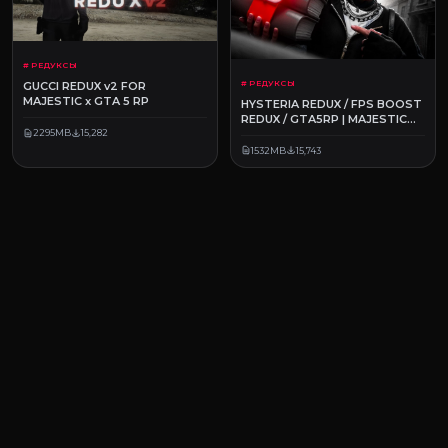
# РЕДУКСЫ
# РЕДУКСЫ
GUCCI REDUX v2 FOR
MAJESTIC x GTA 5 RP
HYSTERIA REDUX / FPS BOOST
REDUX / GTA5RP | MAJESTIC
RP
2295MB
15,282
1532MB
15,743