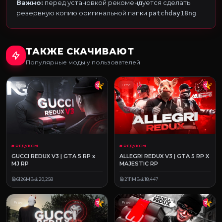
Важно:
перед установкой рекомендуется сделать
резервную копию оригинальной папки
.
patchday18ng
ТАКЖЕ СКАЧИВАЮТ
Популярные моды у пользователей
Free
Free
# РЕДУКСЫ
# РЕДУКСЫ
GUCCI REDUX V3 | GTA 5 RP x
ALLEGRI REDUX V3 | GTA 5 RP X
MJ RP
MAJESTIC RP
6126MB
20,258
2111MB
18,447
Free
Free