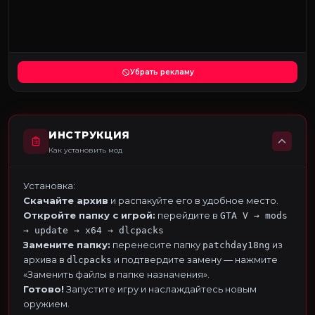
Убрать рекламу
ИНСТРУКЦИЯ
Как установить мод
Установка:
Скачайте архив
и распакуйте его в удобное место.
Откройте папку с игрой:
перейдите в
GTA V → mods
→ update → x64 → dlcpacks
Замените папку:
перенесите папку
из
patchday18ng
архива в
и подтвердите замену — нажмите
dlcpacks
«Заменить файлы в папке назначения».
Готово!
Запустите игру и наслаждайтесь новым
оружием.