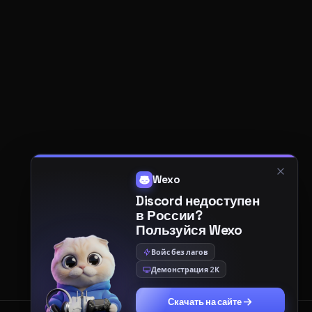
Wexo
Discord недоступен
в России?
Пользуйся Wexo
Войс без лагов
Демонстрация 2К
Скачать на сайте