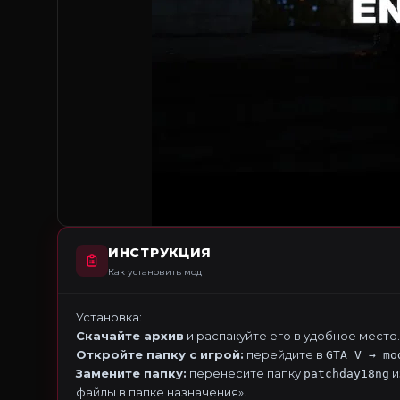
ИНСТРУКЦИЯ
Как установить мод
Установка:
Скачайте архив
и распакуйте его в удобное место.
Откройте папку с игрой:
перейдите в
GTA V → mo
Замените папку:
перенесите папку
и
patchday18ng
файлы в папке назначения».