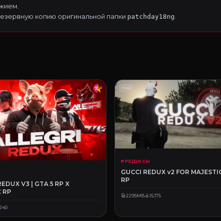
жием.
резервную копию оригинальной папки
.
patchday18ng
Free
# РЕДУКСЫ
GUCCI REDUX v2 FOR MAJESTIC
RP
REDUX V3 | GTA 5 RP X
 RP
2295MB
15,175
,240