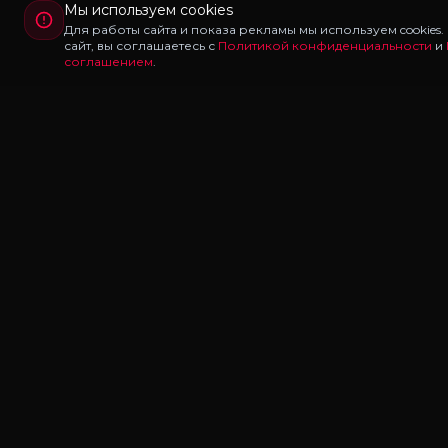
Мы используем cookies
Для работы сайта и показа рекламы мы используем cookies
сайт, вы соглашаетесь с
Политикой конфиденциальности
и
соглашением
.
Redux
LAB
Redux Lab — каталог редуксов, ганпаков и модов
для Majestic RP и GTA 5 RP. Скачивайте бесплатно: