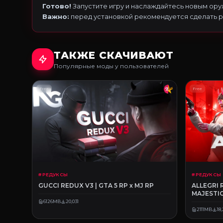
Готово!
Запустите игру и наслаждайтесь новым ору
Важно:
перед установкой рекомендуется сделать 
ТАКЖЕ СКАЧИВАЮТ
Популярные моды у пользователей
Free
Free
# РЕДУКСЫ
# РЕДУКСЫ
GUCCI REDUX V3 | GTA 5 RP x MJ RP
ALLEGRI 
MAJESTIC
6126MB
20,031
2111MB
18