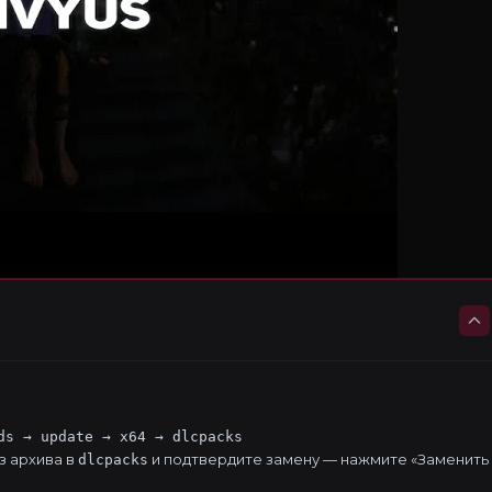
ds → update → x64 → dlcpacks
з архива в
и подтвердите замену — нажмите «Заменить
dlcpacks