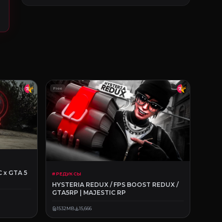
Free
 x GTA 5
# РЕДУКСЫ
HYSTERIA REDUX / FPS BOOST REDUX /
GTA5RP | MAJESTIC RP
1532MB
15,666