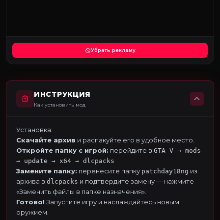
Убрать рекламу
ИНСТРУКЦИЯ
Как установить мод
Установка:
Скачайте архив
и распакуйте его в удобное место.
Откройте папку с игрой:
перейдите в
GTA V → mods
→ update → x64 → dlcpacks
Замените папку:
перенесите папку
из
patchday18ng
архива в
и подтвердите замену — нажмите
dlcpacks
«Заменить файлы в папке назначения».
Готово!
Запустите игру и наслаждайтесь новым
оружием.