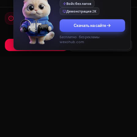
Войс без лагов
Демонстрация 2К
Мы используем cookies
Для работы сайта и показа рекламы мы используем
Скачать на сайте
cookies. Продолжая использовать сайт, вы соглашаетесь с
Политикой конфиденциальности
и
Пользовательским
соглашением
.
Бесплатно · без рекламы ·
wexohub.com
Принять
Только необходимые