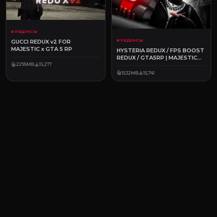
# РЕДУКСЫ
# РЕДУКСЫ
GUCCI REDUX v2 FOR
MAJESTIC x GTA 5 RP
HYSTERIA REDUX / FPS BOOST
REDUX / GTA5RP | MAJESTIC
RP
2295MB
15,277
1532MB
15,741