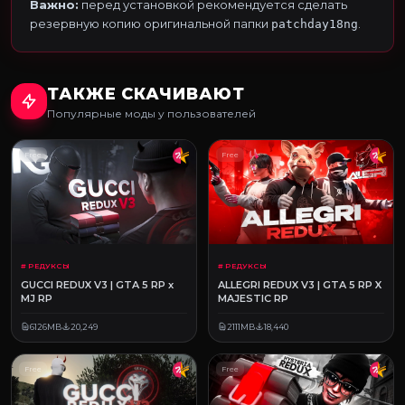
Важно:
перед установкой рекомендуется сделать
резервную копию оригинальной папки
.
patchday18ng
ТАКЖЕ СКАЧИВАЮТ
Популярные моды у пользователей
Free
Free
# РЕДУКСЫ
# РЕДУКСЫ
GUCCI REDUX V3 | GTA 5 RP x
ALLEGRI REDUX V3 | GTA 5 RP X
MJ RP
MAJESTIC RP
6126MB
20,249
2111MB
18,440
Free
Free