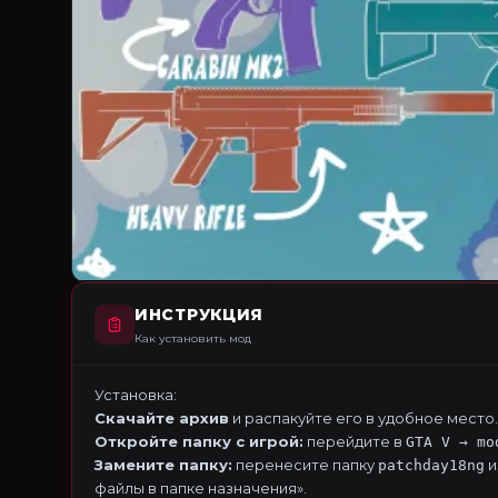
ИНСТРУКЦИЯ
Как установить мод
Установка:
Скачайте архив
и распакуйте его в удобное место.
Откройте папку с игрой:
перейдите в
GTA V → mo
Замените папку:
перенесите папку
и
patchday18ng
файлы в папке назначения».