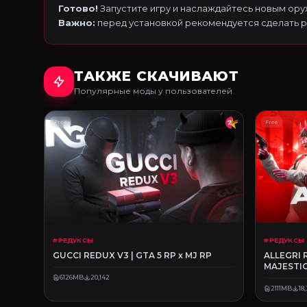
Готово!
Запустите игру и наслаждайтесь новым ору
Важно:
перед установкой рекомендуется сделать 
ТАКЖЕ СКАЧИВАЮТ
Популярные моды у пользователей
Free
Free
# РЕДУКСЫ
# РЕДУКСЫ
GUCCI REDUX V3 | GTA 5 RP x MJ RP
ALLEGRI 
MAJESTIC
6126MB
20,142
2111MB
18,