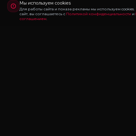
Мы используем cookies
Для работы сайта и показа рекламы мы используем cookies
сайт, вы соглашаетесь с
Политикой конфиденциальности
и
соглашением
.
Redux
LAB
Redux Lab — каталог редуксов, ганпаков и модов
для Majestic RP и GTA 5 RP. Скачивайте бесплатно: