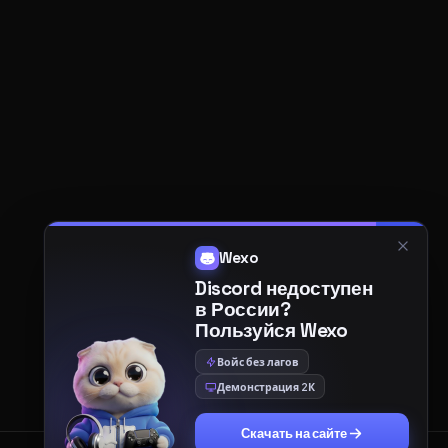
Wexo
Discord недоступен
в России?
Пользуйся Wexo
Войс без лагов
Демонстрация 2К
Скачать на сайте