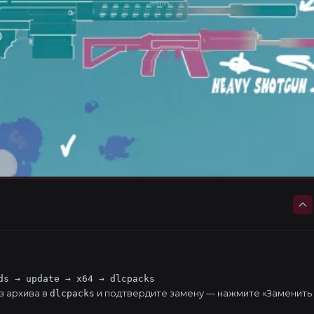
ds → update → x64 → dlcpacks
з архива в
и подтвердите замену — нажмите «Заменить
dlcpacks