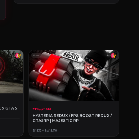
Free
 x GTA 5
# РЕДУКСЫ
HYSTERIA REDUX / FPS BOOST REDUX /
GTA5RP | MAJESTIC RP
1532MB
15,710