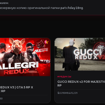
жием.
резервную копию оригинальной папки
.
patchday18ng
Free
# РЕДУКСЫ
GUCCI REDUX v2 FOR MAJESTIC
RP
REDUX V3 | GTA 5 RP X
 RP
2295MB
15,229
351