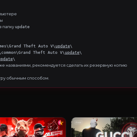
мпьютере
ры
в папку
update
mes\Grand Theft Auto V\
update
\
\common\Grand Theft Auto V\
update
\
update
\
 же названиями, рекомендуется сделать их резервную копию
гру обычным способом.
Free