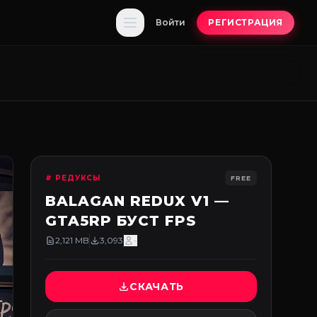
Войти
РЕГИСТРАЦИЯ
# РЕДУКСЫ
FREE
BALAGAN REDUX V1 —
GTA5RP БУСТ FPS
2,121 MB
3,093
-
СКАЧАТЬ