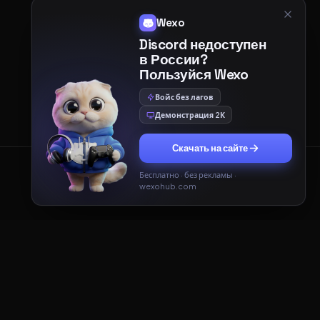
Wexo
Discord недоступен
в России?
Пользуйся Wexo
Войс без лагов
Демонстрация 2К
Скачать на сайте
Бесплатно · без рекламы ·
Принять
Только необходимые
wexohub.com