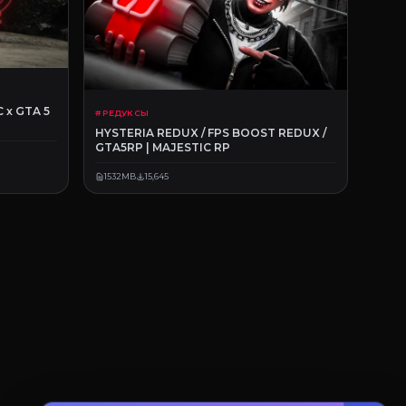
 x GTA 5
# РЕДУКСЫ
HYSTERIA REDUX / FPS BOOST REDUX /
GTA5RP | MAJESTIC RP
1532MB
15,645