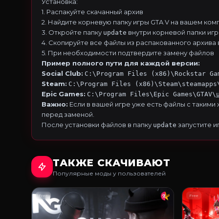
Установка:
1. Распакуйте скачанный архив
2. Найдите корневую папку игры GTA V на вашем ко
3. Откройте папку
внутри корневой папки иг
update
4. Скопируйте все файлы из распакованного архива 
5. При необходимости подтвердите замену файлов
Пример полного пути для каждой версии:
Social Club:
C:\Program Files (x86)\Rockstar Ga
Steam:
C:\Program Files (x86)\Steam\steamapps
Epic Games:
C:\Program Files\Epic Games\GTAV\
Важно:
Если в вашей игре уже есть файлы с такими
перед заменой.
После установки файлов в папку
запустите и
update
ТАКЖЕ СКАЧИВАЮТ
Популярные моды у пользователей
Free
Free