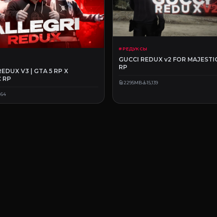
# РЕДУКСЫ
GUCCI REDUX v2 FOR MAJESTIC
RP
REDUX V3 | GTA 5 RP X
 RP
2295MB
15,139
164