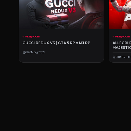
# РЕДУКСЫ
# РЕДУКСЫ
GUCCI REDUX V3 | GTA 5 RP x MJ RP
ALLEGRI 
MAJESTIC
6126MB
19,951
2111MB
18,