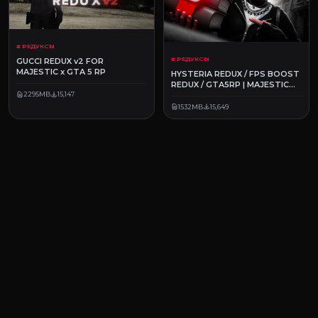
# РЕДУКСЫ
# РЕДУКСЫ
GUCCI REDUX v2 FOR
MAJESTIC x GTA 5 RP
HYSTERIA REDUX / FPS BOOST
REDUX / GTA5RP | MAJESTIC
RP
2295MB
15,147
1532MB
15,649