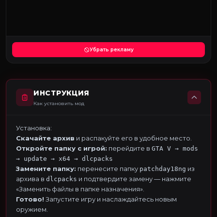
Убрать рекламу
ИНСТРУКЦИЯ
Как установить мод
Установка:
Скачайте архив
и распакуйте его в удобное место.
Откройте папку с игрой:
перейдите в
GTA V → mods
→ update → x64 → dlcpacks
Замените папку:
перенесите папку
из
patchday18ng
архива в
и подтвердите замену — нажмите
dlcpacks
«Заменить файлы в папке назначения».
Готово!
Запустите игру и наслаждайтесь новым
оружием.