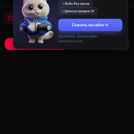
Войс без лагов
Демонстрация 2К
Мы используем cookies
Для работы сайта и показа рекламы мы используем
Скачать на сайте
cookies. Продолжая использовать сайт, вы соглашаетесь с
Политикой конфиденциальности
и
Пользовательским
соглашением
.
Бесплатно · без рекламы ·
wexohub.com
Принять
Только необходимые