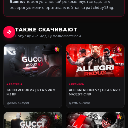
Важно:
перед установкой рекомендуется сделать
резервную копию оригинальной папки
.
patchday18ng
ТАКЖЕ СКАЧИВАЮТ
Популярные моды у пользователей
Free
Free
# РЕДУКСЫ
# РЕДУКСЫ
GUCCI REDUX V3 | GTA 5 RP x
ALLEGRI REDUX V3 | GTA 5 RP X
MJ RP
MAJESTIC RP
6126MB
19,971
2111MB
18,188
Free
Free