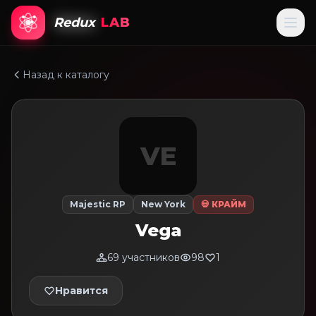
Redux
LAB
Назад к каталогу
VE
Majestic RP
New York
💀 КРАЙМ
Vega
69 участников
98
1
Нравится