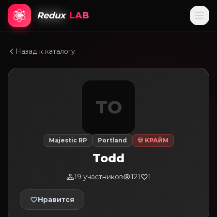
Redux
LAB
Назад к каталогу
TO
Majestic RP
Portland
💀 КРАЙМ
Todd
19 участников
121
1
Нравится