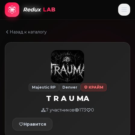
Redux
LAB
Назад к каталогу
Majestic RP
Denver
💀 КРАЙМ
T R A U MA
7 участников
173
0
Нравится