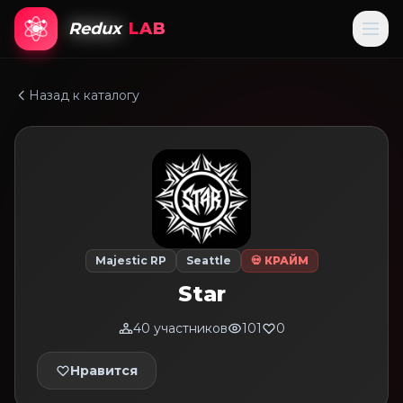
Redux
LAB
Назад к каталогу
Majestic RP
Seattle
💀 КРАЙМ
Star
40 участников
101
0
Нравится