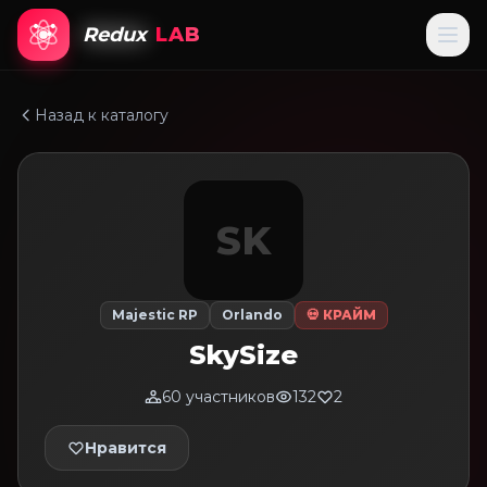
Redux
LAB
Назад к каталогу
SK
Majestic RP
Orlando
💀 КРАЙМ
SkySize
60 участников
132
2
Нравится