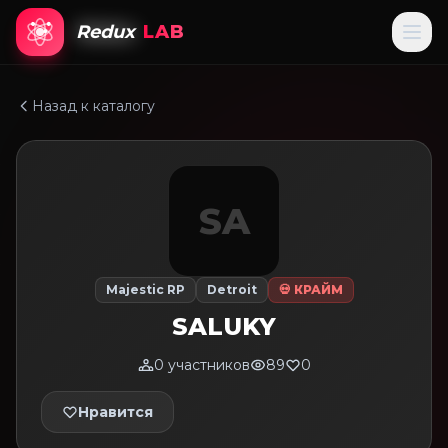
Redux
LAB
Назад к каталогу
SA
Majestic RP
Detroit
💀 КРАЙМ
SALUKY
0 участников
89
0
Нравится