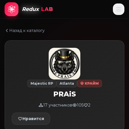
Redux
LAB
Назад к каталогу
Majestic RP
Atlanta
💀 КРАЙМ
PRAiS
17 участников
105
2
Нравится