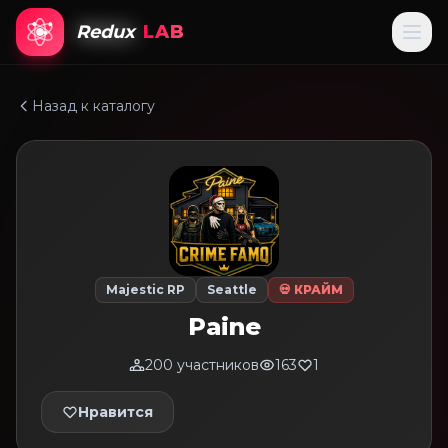
Redux
LAB
Назад к каталогу
Majestic RP
Seattle
💀 КРАЙМ
Paine
200 участников
163
1
Нравится