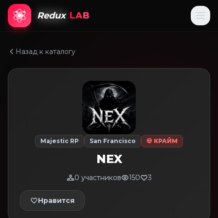
Redux
LAB
Назад к каталогу
Majestic RP
San Francisco
💀 КРАЙМ
NEX
0 участников
150
3
Нравится