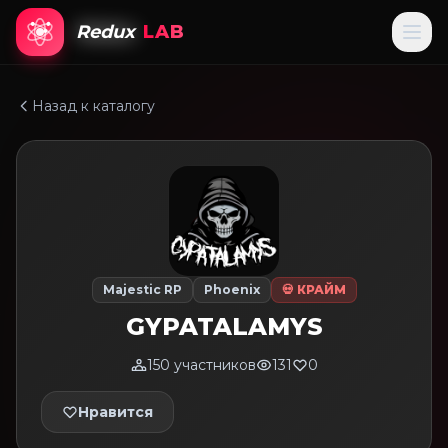
Redux
LAB
Назад к каталогу
Majestic RP
Phoenix
💀 КРАЙМ
GYPATALAMYS
150 участников
131
0
Нравится