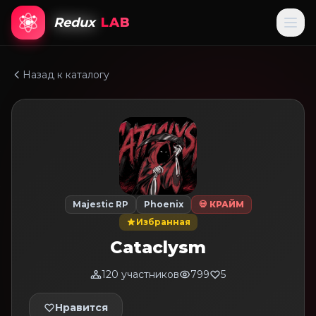
Redux
LAB
Назад к каталогу
Majestic RP
Phoenix
💀 КРАЙМ
Избранная
Cataclysm
120 участников
799
5
Нравится