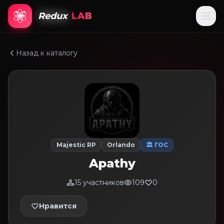
Redux
LAB
Назад к каталогу
Majestic RP
Orlando
🏛 ГОС
Apathy
15 участников
109
0
Нравится